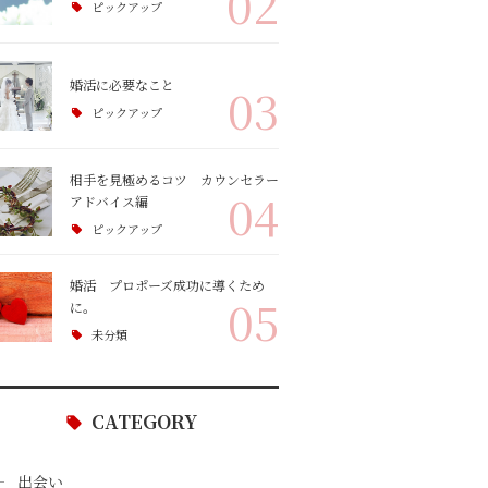
02
ピックアップ
婚活に必要なこと
03
ピックアップ
相手を見極めるコツ カウンセラー
04
アドバイス編
ピックアップ
婚活 プロポーズ成功に導くため
05
に。
未分類
CATEGORY
出会い