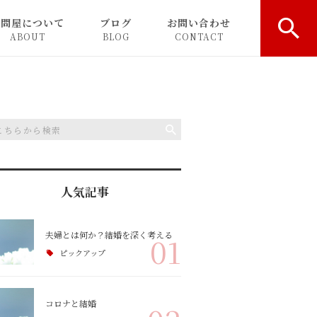
愛問屋について
ブログ
お問い合わせ
ABOUT
BLOG
CONTACT
金システム
お知らせ
会の流れ
ピックアップ
婚者の声
コラム
人気記事
&A
夫婦とは何か？結婚を深く考える
01
ピックアップ
コロナと結婚