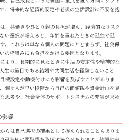
味、自己成長といった側面に重点を置く方向にシフト
で、将来的な経済的安定や老後の生活設計に不安を抱
では、共働きやひとり親の負担が増え、経済的なリスク
ない選択が増えると、年齢を重ねたときの孤独や孤
す。これらは単なる個人の問題にとどまらず、社会保
いの枠組みにも負担をかける要因となります。
により、長期的に見たときに生活の安定性や精神的な
人生の節目である結婚や共同生活を経験しないこと
目標設定や動機付けにも影響を及ぼすことがありま
、個々人が早い段階から自己の価値観や資金計画を見
な思考や、社会全体のサポートシステムの充実が求め
の影響
からは自己選択の結果として捉えられることもありま
自己評価に悪影響を及ぼす場合があります。結婚や家